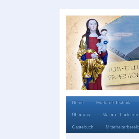
Home
Moderne Technik
Über uns
Maler-u. Lackierer
Gästebuch
Mitarbeiterberei